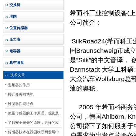
交换机
希而科工业控制设备(上
球阀
公司简介：
位置传感器
压力表
SilkRoad24(希
国Braunschweig市成
电容器
是“Silk"的中文音译
真空吸盘
Darmstadt 大学工
技术文章
大众汽车Wolfsbur
变频器的作用
流的奥秘。
接近开关的功能
过滤器性能特点
2005 年希而科商
流量传感器的工作原理、现状及
公司，德国Ahlborn, 
其发展前景
了解安全光栅的原理，更好的应
公司攒下了如何服务于
用安全光栅
传感器技术在我国物联网发展中
户需求为出发点的服务