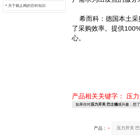
的地位*
关于截止阀的百科知识
希而科：德国本土采购
了采购效率。提供10
心。
产品相关关键字：
压力
如果你对
压力开关 巴士德
感兴趣，想
产品：