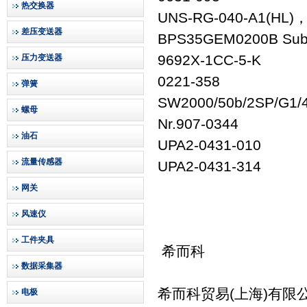
热交换器
UNS-RG-040-A1(HL
差压变送器
BPS35GEM0200B Sub
9692X-1CC
压力变送器
0221-358
弹簧
SW2000/50b/2S
螺母
Nr.907-03
油石
UPA2-0431-01
流量传感器
UPA2-0431-31
网关
风速仪
工件夹具
希而科
数据采集器
希而科贸易(上海)有限
电极