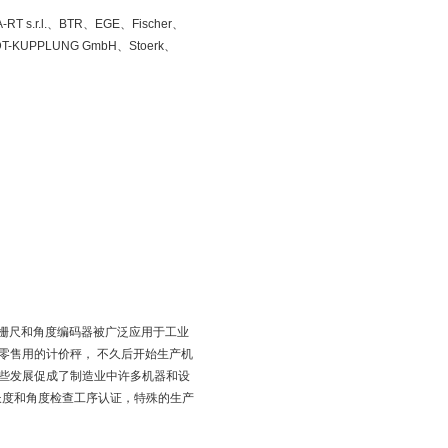
RT s.r.l.、BTR、EGE、Fischer、
IDT-KUPPLUNG GmbH、Stoerk、
的光栅尺和角度编码器被广泛应用于工业
零售用的计价秤， 不久后开始生产机
些发展促成了制造业中许多机器和设
)针对长度和角度检查工序认证，特殊的生产