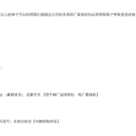
 万以上的单子可以利用我们德国总公司的关系和厂家谈折扣从而帮助客户争取更优价格
牌：
berg （豪斯派克） 流量开关 【用于钢厂油润滑站、电厂磨煤机】
k（科尼可）水质分析仪【与梅特勒对应】