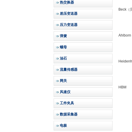
热交换器
Beck
差压变送器
压力变送器
Ahlb
弹簧
螺母
油石
Heide
流量传感器
网关
HBM
风速仪
工件夹具
数据采集器
电极