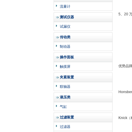
流量计
5、20
测试仪器
试漏仪
传动类
制动器
操作面板
优势品
触摸屏
夹紧装置
联轴器
Hons
液压类
气缸
过滤装置
Knic
过滤器