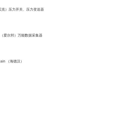
（贝克）压力开关、压力变送器
orn （爱尔邦）万能数据采集器
nhain （海德汉）