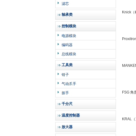
滤芯
Knic
轴承类
控制模块
电源模块
Prox
编码器
总线模块
工具类
MANK
钳子
气动爪手
FSG 
扳手
千分尺
温度控制器
KRAL
放大器