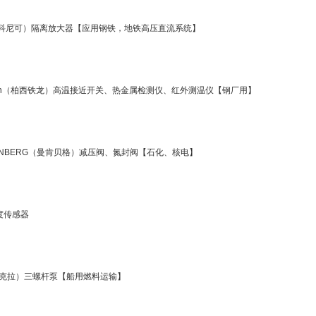
k（科尼可）隔离放大器【应用钢铁，地铁高压直流系统】
itron（柏西铁龙）高温接近开关、热金属检测仪、红外测温仪【钢厂用】
ENBERG（曼肯贝格）减压阀、氮封阀【石化、核电】
角度传感器
（克拉）三螺杆泵【船用燃料运输】