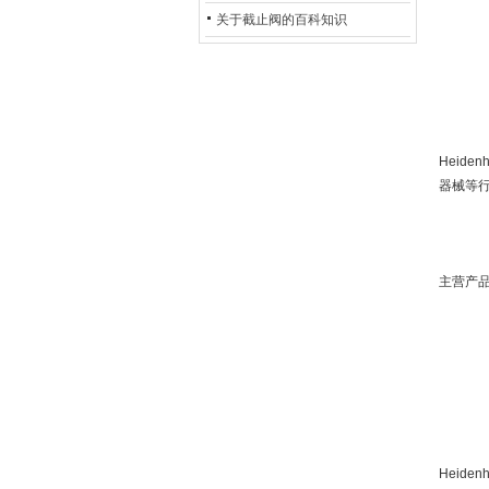
的地位*
关于截止阀的百科知识
Heid
器械等
主营产
Heide