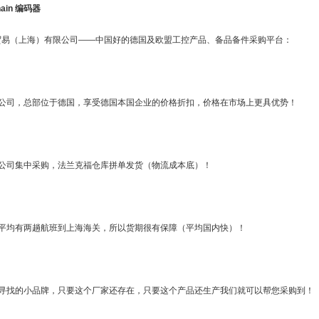
hain 编码器
贸易（上海）有限公司——中国好的德国及欧盟工控产品、备品备件采购平台：
资公司，总部位于德国，享受德国本国企业的价格折扣，价格在市场上更具优势！
国公司集中采购，法兰克福仓库拼单发货（物流成本底）！
周平均有两趟航班到上海海关，所以货期很有保障（平均国内快）！
易寻找的小品牌，只要这个厂家还存在，只要这个产品还生产我们就可以帮您采购到！