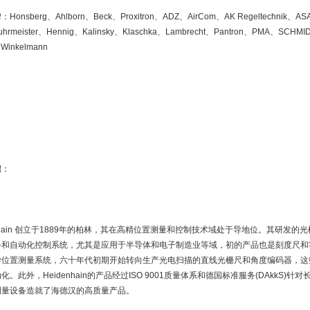
onsberg、Ahlborn、Beck、Proxitron、ADZ、AirCom、AK Regeltechnik、ASA-
hrmeister、Hennig、Kalinsky、Klaschka、Lambrecht、Pantron、PMA、SCHM
 Winkelmann
绍：
enhain 创立于1889年的柏林，其在高精位置测量和控制技术域处于导地位。其研发
备和自动化控制系统，尤其是应用于半导体和电子制造业等域，初的产品也是刻度尺和
学位置测量系统，六十年代初期开始转向生产光电扫描的直线光栅尺和角度编码器，这
化。此外，Heidenhain的产品经过ISO 9001质量体系和德国标准服务(DAkkS
测量设备造就了海德汉的高质量产品。