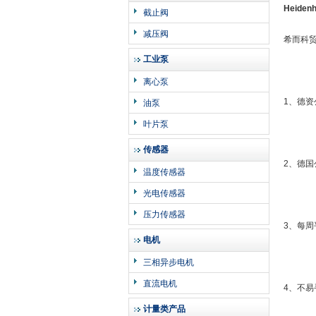
Heiden
截止阀
减压阀
希而科
工业泵
离心泵
1、德
油泵
叶片泵
传感器
2、德
温度传感器
光电传感器
压力传感器
3、每
电机
三相异步电机
直流电机
4、不
计量类产品