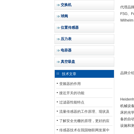
交换机
代理品牌：H
FSG、Fu
球阀
Wilhelm
位置传感器
压力表
电容器
真空吸盘
品牌介
技术文章
变频器的作用
接近开关的功能
Heid
过滤器性能特点
机械设
流量传感器的工作原理、现状及
床的光
备的自动
其发展前景
了解安全光栅的原理，更好的应
设施和
用安全光栅
传感器技术在我国物联网发展中