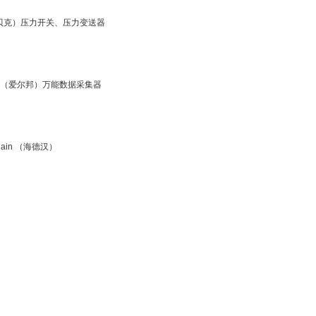
（贝克）压力开关、压力变送器
orn （爱尔邦）万能数据采集器
nhain （海德汉）