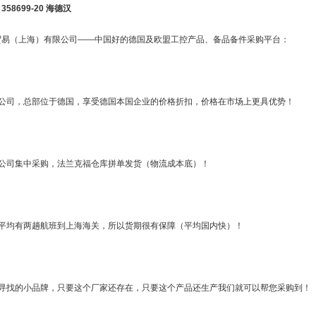
58699-20 海德汉
贸易（上海）有限公司——中国好的德国及欧盟工控产品、备品备件采购平台：
资公司，总部位于德国，享受德国本国企业的价格折扣，价格在市场上更具优势！
国公司集中采购，法兰克福仓库拼单发货（物流成本底）！
周平均有两趟航班到上海海关，所以货期很有保障（平均国内快）！
易寻找的小品牌，只要这个厂家还存在，只要这个产品还生产我们就可以帮您采购到！