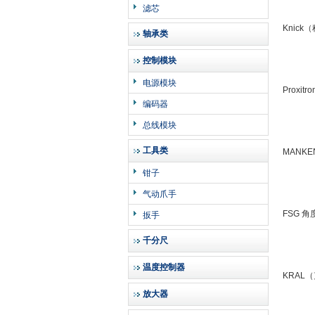
滤芯
Knic
轴承类
控制模块
电源模块
Prox
编码器
总线模块
工具类
MANK
钳子
气动爪手
FSG 
扳手
千分尺
温度控制器
KRAL
放大器