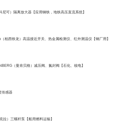
k（科尼可）隔离放大器【应用钢铁，地铁高压直流系统】
itron（柏西铁龙）高温接近开关、热金属检测仪、红外测温仪【钢厂用】
ENBERG（曼肯贝格）减压阀、氮封阀【石化、核电】
角度传感器
（克拉）三螺杆泵【船用燃料运输】