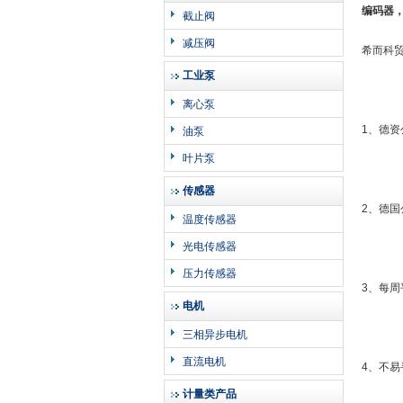
编码器，3
截止阀
减压阀
希而科
工业泵
离心泵
1、德
油泵
叶片泵
传感器
2、德
温度传感器
光电传感器
压力传感器
3、每
电机
三相异步电机
直流电机
4、不
计量类产品