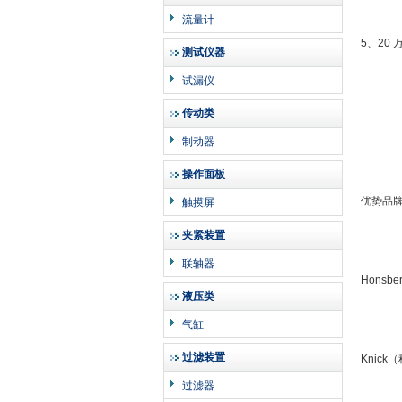
流量计
5、20
测试仪器
试漏仪
传动类
制动器
操作面板
优势品
触摸屏
夹紧装置
联轴器
Hons
液压类
气缸
过滤装置
Knic
过滤器