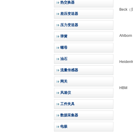
热交换器
Beck
差压变送器
压力变送器
Ahlb
弹簧
螺母
油石
Heide
流量传感器
网关
HBM
风速仪
工件夹具
数据采集器
电极