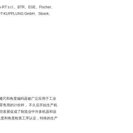
RT s.r.l.、BTR、EGE、Fischer、
IDT-KUPPLUNG GmbH、Stoerk、
的光栅尺和角度编码器被广泛应用于工业
零售用的计价秤， 不久后开始生产机
些发展促成了制造业中许多机器和设
)针对长度和角度检查工序认证，特殊的生产