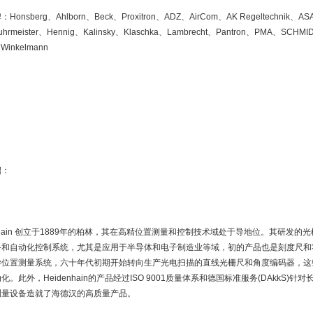
onsberg、Ahlborn、Beck、Proxitron、ADZ、AirCom、AK Regeltechnik、ASA-
hrmeister、Hennig、Kalinsky、Klaschka、Lambrecht、Pantron、PMA、SCHM
 Winkelmann
绍：
enhain 创立于1889年的柏林，其在高精位置测量和控制技术域处于导地位。其研发
备和自动化控制系统，尤其是应用于半导体和电子制造业等域，初的产品也是刻度尺和
学位置测量系统，六十年代初期开始转向生产光电扫描的直线光栅尺和角度编码器，这
化。此外，Heidenhain的产品经过ISO 9001质量体系和德国标准服务(DAkkS
测量设备造就了海德汉的高质量产品。