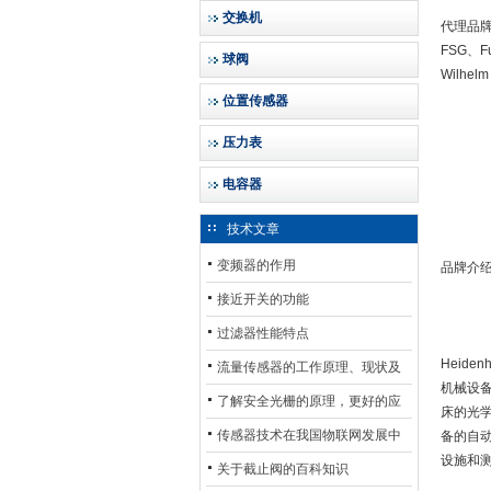
交换机
代理品牌：H
FSG、Fu
球阀
Wilhelm
位置传感器
压力表
电容器
技术文章
变频器的作用
品牌介
接近开关的功能
过滤器性能特点
Heid
流量传感器的工作原理、现状及
机械设
其发展前景
了解安全光栅的原理，更好的应
床的光
用安全光栅
传感器技术在我国物联网发展中
备的自动
设施和
的地位*
关于截止阀的百科知识