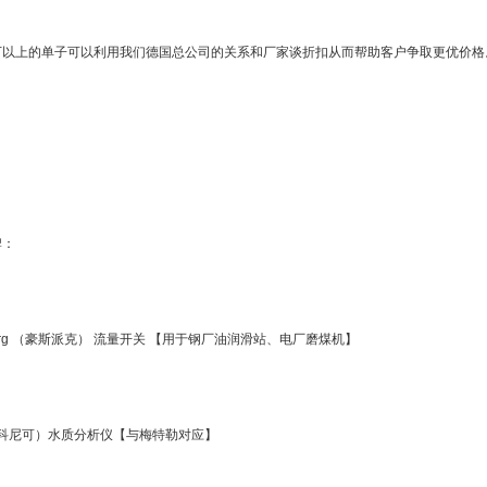
 万以上的单子可以利用我们德国总公司的关系和厂家谈折扣从而帮助客户争取更优价格
牌：
berg （豪斯派克） 流量开关 【用于钢厂油润滑站、电厂磨煤机】
k（科尼可）水质分析仪【与梅特勒对应】