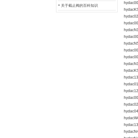
hydac0
的地位*
关于截止阀的百科知识
hydacK
hydac0
hydac0
hydacN
hydac0
hydac
hydac0
hydac0
hydacN
hydacK
hydac1
hydac0
hydac1
hydac0
hydac0
hydac0
hydacW
hydac1
hydacN