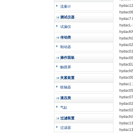
hydac1
流量计
hydac0
测试仪器
hydac7.
hydacL
试漏仪
hydacK
传动类
hydac
hydac0
制动器
hydac0
操作面板
hydac0
hydacE
触摸屏
hydac
hydac0
夹紧装置
hydac1.
联轴器
hydac0
hydac0
液压类
hydac0
气缸
hydac0
hydacN
过滤装置
hydac1
过滤器
hydac1