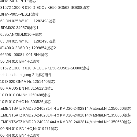
40FM-S010-PP1F滤芯1
331572 1300 R 010 D-ECO /-KE50-SO562-SO808滤芯
10FM-P005-PES1F滤芯
063 DN 025 W/HC 1282498滤芯
15DM020 349576滤芯1
265957,NX9DM010-F滤芯
063 DN 025 W/HC 1282498滤芯
DE 400 X 2 W 0.0；1299654滤芯2
266598 0008 L 001 BN4滤芯
250 DN 010 BH4HC滤芯
331572 1300 R 010 D-ECO /-KE50-SO562-SO808滤芯
erksbescheinigung 2.1滤芯附件
10 D 020 ON/-V Nr. 1251440滤芯
180 MA 005 BN Nr. 315622滤芯1
110 D 010 ON Nr. 1250488滤芯
110 R 010 PHC Nr. 303526滤芯
LEMENTSATZ KMD20-2402814=4 x KMD20-2402814;Material.Nr:1350660滤芯
LEMENTSATZ KMD20-2402814=4 x KMD20-2402814;Material.Nr:1350660滤芯
LEMENTSATZ KMD20-2402814=4 x KMD20-2402814;Material.Nr:1350660滤芯
100 RN 010 BN4HC;Nr:319471滤芯
100 RN 010 BN4HC滤芯