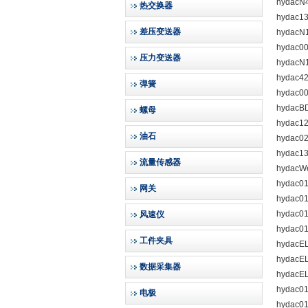
hydacN
热交换器
hydac1
差压变送器
hydacN
hydac0
压力变送器
hydacN
hydac4
弹簧
hydac0
hydacB
螺母
hydac1
油石
hydac0
hydac1
流量传感器
hydacW
hydac01
网关
hydac0
hydac0
风速仪
hydac0
工件夹具
hydacE
hydacE
数据采集器
hydacE
hydac0
电极
hydac0