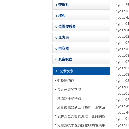
交换机
hydac2
hydac2
球阀
hydac
hydac0
位置传感器
hydac0
hydac02
压力表
hydac0
电容器
hydac3
hydac0
真空吸盘
hydac0
hydac0
技术文章
hydac0
变频器的作用
hydac0
hydac0
接近开关的功能
hydac0
过滤器性能特点
hydac0
hydacN
流量传感器的工作原理、现状及
hydacN
其发展前景
了解安全光栅的原理，更好的应
hydac0
用安全光栅
传感器技术在我国物联网发展中
hydac3