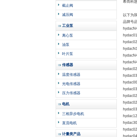
希而科急
截止阀
减压阀
以下为
品牌号
工业泵
hydacN
hydac0
离心泵
hydac0
油泵
hydacN
叶片泵
hydacN
hydacN
传感器
hydac0
温度传感器
hydac0
hydac0
光电传感器
hydac0
压力传感器
hydac0
hydac0
电机
hydac0
三相异步电机
hydac1
hydac3
直流电机
hydac0
计量类产品
hydac0