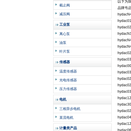
以下为
截止阀
品牌号
减压阀
hydacN
hydac0
工业泵
hydac0
hydacN
离心泵
hydacN
油泵
hydacN
叶片泵
hydac0
hydac0
传感器
hydac0
温度传感器
hydac0
hydac0
光电传感器
hydac0
压力传感器
hydac0
hydac1
电机
hydac3
三相异步电机
hydac0
hydac0
直流电机
hydac1
计量类产品
hydac0