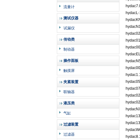
hydac7.
流量计
hydacL
测试仪器
hydacK
hydac
试漏仪
hydac0
传动类
hydac0
hydac0
制动器
hydacE
操作面板
hydac
hydac0
触摸屏
hydac1.
hydac0
夹紧装置
hydac0
联轴器
hydac0
hydac0
液压类
hydacN
气缸
hydac1
hydac1
过滤装置
hydacW
过滤器
hydac8