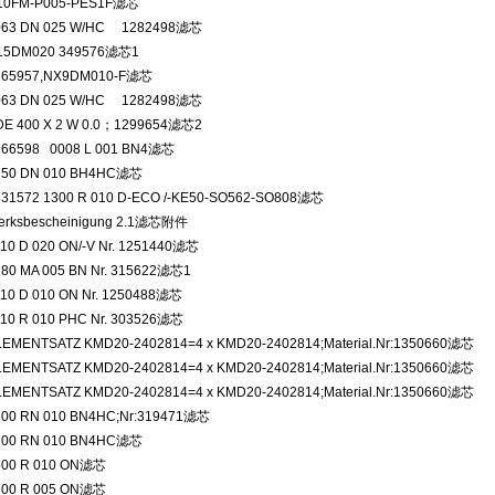
10FM-P005-PES1F滤芯
063 DN 025 W/HC 1282498滤芯
15DM020 349576滤芯1
265957,NX9DM010-F滤芯
063 DN 025 W/HC 1282498滤芯
DE 400 X 2 W 0.0；1299654滤芯2
266598 0008 L 001 BN4滤芯
250 DN 010 BH4HC滤芯
331572 1300 R 010 D-ECO /-KE50-SO562-SO808滤芯
erksbescheinigung 2.1滤芯附件
10 D 020 ON/-V Nr. 1251440滤芯
180 MA 005 BN Nr. 315622滤芯1
110 D 010 ON Nr. 1250488滤芯
110 R 010 PHC Nr. 303526滤芯
LEMENTSATZ KMD20-2402814=4 x KMD20-2402814;Material.Nr:1350660滤芯
LEMENTSATZ KMD20-2402814=4 x KMD20-2402814;Material.Nr:1350660滤芯
LEMENTSATZ KMD20-2402814=4 x KMD20-2402814;Material.Nr:1350660滤芯
100 RN 010 BN4HC;Nr:319471滤芯
100 RN 010 BN4HC滤芯
600 R 010 ON滤芯
600 R 005 ON滤芯