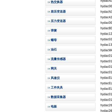
hydacN
热交换器
hydac0
差压变送器
hydacN
hydac4
压力变送器
hydac0
hydacB
弹簧
hydac1
hydac0
螺母
hydac1
油石
hydacW
hydac01
流量传感器
hydac0
hydac0
网关
hydac0
hydacE
风速仪
hydacE
工件夹具
hydacE
hydac0
数据采集器
hydac0
hydac2
电极
hydac2