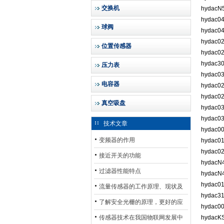
交换机
hydac
hydac0
球阀
hydac0
hydac02
位置传感器
hydac0
hydac3
压力表
hydac0
电容器
hydac0
hydac0
真空吸盘
hydac0
hydac0
技术文章
hydac0
变频器的作用
hydac0
hydac0
接近开关的功能
hydacN
过滤器性能特点
hydacN
hydac0
流量传感器的工作原理、现状及
hydac3
其发展前景
了解安全光栅的原理，更好的应
hydac0
用安全光栅
传感器技术在我国物联网发展中
hydacK