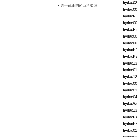
hydac0
的地位*
关于截止阀的百科知识
hydac0
hydacN
hydac0
hydac
hydac0
hydac0
hydacN
hydacK
hydac1
hydac0
hydac1
hydac0
hydac0
hydac0
hydacW
hydac1
hydacN
hydacN
hydac0