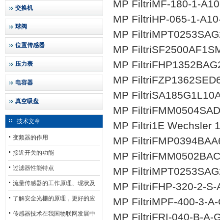
MP FiltriMF-180-1-
交换机
MP FiltriHP-065-1-A
球阀
MP FiltriMPT0253S
位置传感器
MP FiltriSF2­500­A­F1
MP FiltriFHP1352B
压力表
MP FiltriFZP­136­2­S­E
电容器
MP FiltriSA185G1L
真空吸盘
MP FiltriFMM0504S
技术文章
MP Filtri1E Wechs
变频器的作用
MP FiltriFMP0394B
接近开关的功能
MP FiltriFMM0502BA
过滤器性能特点
MP FiltriMPT0253SA
流量传感器的工作原理、现状及
MP FiltriFHP-­320-­2­-
其发展前景
了解安全光栅的原理，更好的应
MP FiltriMPF-400-3
用安全光栅
传感器技术在我国物联网发展中
MP FiltriFRI-­040-­B-­