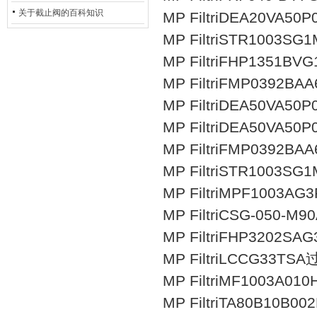
的地位*
关于截止阀的百科知识
MP FiltriDEA20VA5
MP FiltriSTR1003S
MP FiltriFHP­135­1­B­
MP FiltriFMP0392B
MP FiltriDEA50V
MP FiltriDEA50V
MP FiltriFMP0392B
MP FiltriSTR1003S
MP FiltriMPF1003A
MP FiltriCSG-050-
MP FiltriFHP3202S
MP FiltriLCCG33TS
MP FiltriMF1003A0
MP FiltriTA80B10B