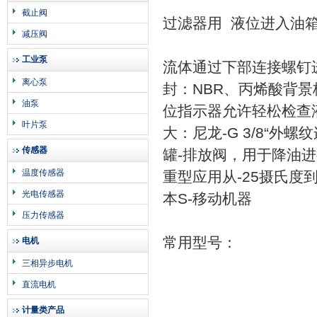
截止阀
过滤器用 液位进入油箱
减压阀
工业泵
流体通过下部连接螺钉进
离心泵
封：NBR、丙烯酸背景
油泵
位指示器允许轻松检查液
叶片泵
大：尼龙-G 3/8“
传感器
罐-排放阀，用于降油进
温度传感器
重型应用从-25摄氏度
光电传感器
本S-移动机器
压力传感器
常用型号：
电机
三相异步电机
直流电机
计量类产品