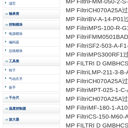
MP FiltriFMM-050-2
滤芯
MP FiltriCH070A25
轴承类
MP FiltriBV-A-14
控制模块
MP FiltriMPS-100-R
电源模块
MP FiltriFMM0501
编码器
MP FiltriSF2-­503-­A-
总线模块
MP FiltriMPS300RF
工具类
MP FILTRI D GMBHC
钳子
MP FiltriLMP-211-3
气动爪手
MP FiltriCH070A25
扳手
MP FiltriMPT-­025-­1-­
MP FiltriCH070A25
千分尺
MP FiltriMF-180-1-
温度控制器
MP FiltriCS-150-M6
放大器
MP FILTRI D GMBHC