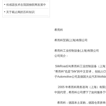
用安全光栅
传感器技术在我国物联网发展中
的地位*
关于截止阀的百科知识
希而科
希而科贸易(上海)有限公司
希而科工业控制设备(上海)有限公司
公司简介：
SilkRoad24(希而科工业控制设备（上海）
“希而科"也是“Silk"的中文音译， 创始
子Automotive公司及德国大众汽车Wo
2005 年希而科商务咨询（上海）有限公司在
中国代理，希而科公司攒下了如何服务于
希而科：德国本土采购，德国仓库拼单操