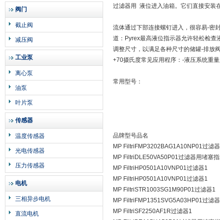
过滤器用 液位进入油箱。它们直接安装在油
阀门
截止阀
流体通过下部连接螺钉进入，很容易-密封
道：Pyrex最高液位指示器允许轻松检查液
减压阀
调整尺寸，以满足各种尺寸的储罐-排放阀
工业泵
+70摄氏度常见应用程序：-液压系统重量
离心泵
常用型号：
油泵
叶片泵
传感器
品牌型号品名
温度传感器
MP FiltriFMP3202BAG1A10NP01过滤器
光电传感器
MP FiltriDLE50VA50P01过滤器用堵塞
压力传感器
MP FiltriHP0501A10VNP01过滤器1
MP FiltriHP0501A10VNP01过滤器1
电机
MP FiltriSTR1003SG1M90P01过滤器1
三相异步电机
MP FiltriFMP1351SVG5A03HP01过滤器
MP FiltriSF2250AF1R过滤器1
直流电机