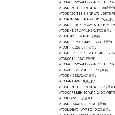
ATOSAGRCZO-AEB-NP-10/100IR +Z
ATOSDPZO-TEB-SN-NP-671-L5/I流量阀
ATOSDPZO-TEB-SN-NP-271-L5/I流量阀
ATOSRZMO-REB P NP-010/315减压阀1
ATOSDKE-1614/FV-X24DC DN10电
ATOSDHE-0713/MV24DC/BT流量阀1
ATOSHMP-011/210/BT减压阀1
ATOSDHE-0631/2/MV24DC/BT流量阀1
ATOSHR-012/2/BT止回阀1
ATOSDPHA-1631/2/PA-GK-24DC（2
ATOSSC LI-40333流量阀1
ATOSAGRCZO-AEB-NP-10/100IR +Z
ATOSAGRCZO-A-010/210/R减压阀
ATOSDH-0832/2/A流量阀1
ATOSARAM-32/50减压阀1
ATOSDPZO-TEB-SN-NP-673-S5流量阀
ATOSCART LEH-3C/WP-X 24DC /PE
ATOSLIDD-1 30流量阀1
ATOSDHI-0639/0 23 24DC流量阀1
ATOSLIDEW2-4/WP-IX24DC流量阀1