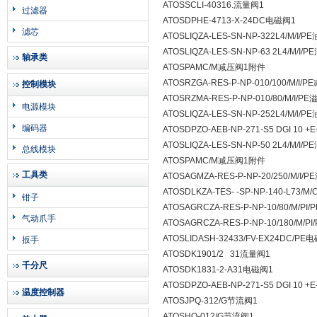
ATOSSCLI-40316.流量阀1
过滤器
ATOSDPHE-4713-X-24DC电磁阀1
滤芯
ATOSLIQZA-LES-SN-NP-322L4/M/I
ATOSLIQZA-LES-SN-NP-63 2L4/M/I
轴承类
ATOSPAMC/M减压阀1附件
ATOSRZGA-RES-P-NP-010/100/M/I/
控制模块
ATOSRZMA-RES-P-NP-010/80/M/I/P
电源模块
ATOSLIQZA-LES-SN-NP-252L4/M/l
编码器
ATOSDPZO-AEB-NP-271-S5 DGI 10 
ATOSLIQZA-LES-SN-NP-50 2L4/M/I
总线模块
ATOSPAMC/M减压阀1附件
工具类
ATOSAGMZA-RES-P-NP-20/250/M/I/
ATOSDLKZA-TES- -SP-NP-140-L73/
钳子
ATOSAGRCZA-RES-P-NP-10/80/M/PI
气动爪手
ATOSAGRCZA-RES-P-NP-10/180/M/P
ATOSLIDASH-32433/FV-EX24DC/PE
扳手
ATOSDK1901/2 31流量阀1
千分尺
ATOSDK1831-2-A31电磁阀1
ATOSDPZO-AEB-NP-271-S5 DGI 10 
温度控制器
ATOSJPQ-312/G节流阀1
ATOSHQ-012/G节流阀1