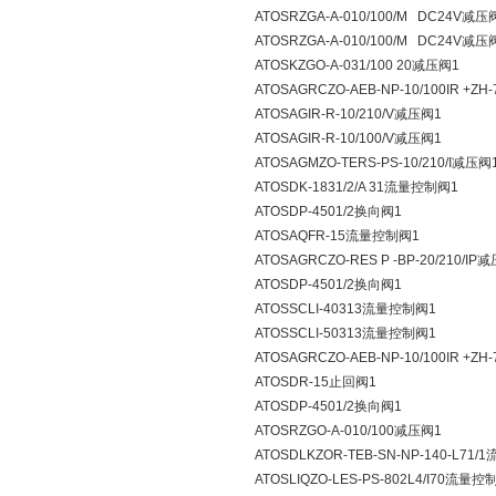
ATOSRZGA-A-010/100/M DC24V减压
ATOSRZGA-A-010/100/M DC24V减压
ATOSKZGO-A-031/100 20减压阀1
ATOSAGRCZO-AEB-NP-10/100IR +Z
ATOSAGIR-R-10/210/V减压阀1
ATOSAGIR-R-10/100/V减压阀1
ATOSAGMZO-TERS-PS-10/210/I减压阀
ATOSDK-1831/2/A 31流量控制阀1
ATOSDP-4501/2换向阀1
ATOSAQFR-15流量控制阀1
ATOSAGRCZO-RES P -BP-20/210/IP
ATOSDP-4501/2换向阀1
ATOSSCLI-40313流量控制阀1
ATOSSCLI-50313流量控制阀1
ATOSAGRCZO-AEB-NP-10/100IR +Z
ATOSDR-15止回阀1
ATOSDP-4501/2换向阀1
ATOSRZGO-A-010/100减压阀1
ATOSDLKZOR-TEB-SN-NP-140-L71
ATOSLIQZO-LES-PS-802L4/I70流量控