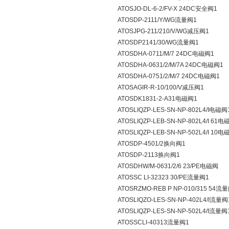
ATOSJO-DL-6-2/FV-X 24DC安全阀1
ATOSDP-2111/Y/WG流量阀1
ATOSJPG-211/210/V/WG减压阀1
ATOSDP2141/30/WG流量阀1
ATOSDHA-0711/M/7 24DC电磁阀1
ATOSDHA-0631/2/M/7A 24DC电磁阀1
ATOSDHA-0751/2/M/7 24DC电磁阀1
ATOSAGIR-R-10/100/V减压阀1
ATOSDK1831-2-A31电磁阀1
ATOSLIQZP-LES-SN-NP-802L4/I电磁阀
ATOSLIQZP-LEB-SN-NP-802L4/I 61电
ATOSLIQZP-LEB-SN-NP-502L4/I 10电
ATOSDP-4501/2换向阀1
ATOSDP-2113换向阀1
ATOSDHW/M-0631/2/6 23/PE电磁阀
ATOSSC LI-32323 30/PE流量阀1
ATOSRZMO-REB P NP-010/315 54流
ATOSLIQZO-LES-SN-NP-402L4/I流量阀
ATOSLIQZP-LES-SN-NP-502L4/I流量阀
ATOSSCLI-40313流量阀1