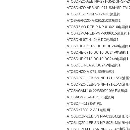
ATOSDPZO-AEB NP-271-S5/DGI+S
ATOSDHZO-AEB NP -071-S3/I+SP-
ATOSDKE-1713/FV-X24DC流量阀
ATOSAGRCZO-A-020/210减压阀1
ATOSRZMO-REB-P-NP-010/210电磁阀
ATOSRZMO-REB-PNP-030/315流量阀1
ATOSDHI-0714 24V DC电磁阀1
ATOSDHE-0631/2 DC 10DC24V电磁阀
ATOSDHE-0710 DC 10 DC24V电磁阀1
ATOSDHE-0718 DC 10 DC24V电磁阀1
ATOSDLEH-3A 20 DC24V电磁阀1
ATOSDHZO-A-071-S5电磁阀1
ATOSDPZO-LEB-SN-NP-171-L5/DI
ATOSDPZO-LEB-SN-NP-171-L5/DI
ATOSAGAM-10/ 22/350/210/V-E减压阀
ATOSAGMZE-A-10/350溢流阀
ATOSDP-4113换向阀1
ATOSDK1831-2-A31电磁阀1
ATOSLIQZP-LEB SN NP-632L4/I油压
ATOSLIQZP-LEB SN NP-802L4/I油压
ATOSLIQZO-LEB SN NP-322L4/I油压