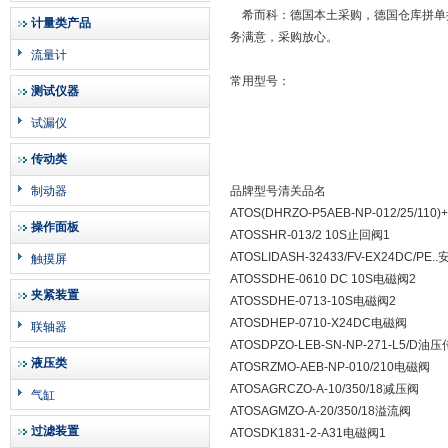
希而科：德国本土采购，德国仓库拼单操
计量类产品
务满意，采购放心。
流量计
常用型号：
测试仪器
试漏仪
传动类
制动器
品牌型号清关品名
ATOS(DHRZO-P5AEB-NP-012/25/110)+
操作面板
ATOSSHR-013/2 10S止回阀1
ATOSLIDASH-32433/FV-EX24DC/PE.
触摸屏
ATOSSDHE-0610 DC 10S电磁阀2
夹紧装置
ATOSSDHE-0713-10S电磁阀2
ATOSDHEP-0710-X24DC电磁阀
联轴器
ATOSDPZO-LEB-SN-NP-271-L5/D油
液压类
ATOSRZMO-AEB-NP-010/210电磁阀
ATOSAGRCZO-A-10/350/18减压阀
气缸
ATOSAGMZO-A-20/350/18溢流阀
过滤装置
ATOSDK1831-2-A31电磁阀1