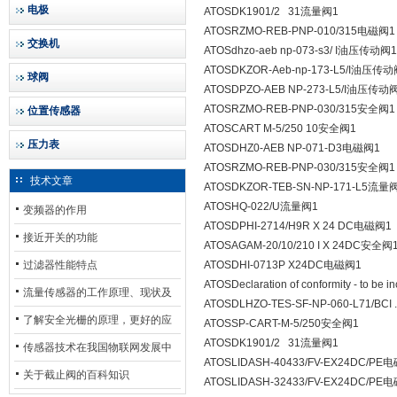
电极
ATOSDK1901/2 31流量阀1
ATOSRZMO-REB-PNP-010/315电磁阀1
交换机
ATOSdhzo-aeb np-073-s3/ I油压传动阀1
ATOSDKZOR-Aeb-np-173-L5/I油压传动
球阀
ATOSDPZO-AEB NP-273-L5/I油压传动
ATOSRZMO-REB-PNP-030/315安全阀1
位置传感器
ATOSCART M-5/250 10安全阀1
压力表
ATOSDHZ0-AEB NP-071-D3电磁阀1
ATOSRZMO-REB-PNP-030/315安全阀1
技术文章
ATOSDKZOR-TEB-SN-NP-171-L5流量
ATOSHQ-022/U流量阀1
变频器的作用
ATOSDPHI-2714/H9R X 24 DC电磁阀1
接近开关的功能
ATOSAGAM-20/10/210 I X 24DC安全阀
过滤器性能特点
ATOSDHI-0713P X24DC电磁阀1
ATOSDeclaration of conformity - to b
流量传感器的工作原理、现状及
ATOSDLHZO-TES-SF-NP-060-L71/BC
其发展前景
了解安全光栅的原理，更好的应
ATOSSP-CART-M-5/250安全阀1
ATOSDK1901/2 31流量阀1
用安全光栅
传感器技术在我国物联网发展中
ATOSLIDASH-40433/FV-EX24DC/PE
的地位*
关于截止阀的百科知识
ATOSLIDASH-32433/FV-EX24DC/PE