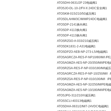
ATOSDHI-0631/2P 23电磁阀1
ATOSJO-DL-10-2/FV-X 24DC安全阀1
ATOSKM-015/210/50减压阀1
ATOSDLAHM/3C/M/WP24DC电磁阀1
ATOSDP-2141换向阀1
ATOSDP-4113换向阀1
ATOSDP-4113换向阀1
ATOSRZGO-A-033/210减压阀1
ATOSDK1831-2-A31电磁阀1
ATOSDPZO-AEB-NP-273-L5/I电磁阀1
ATOSAGRCZA-RES-P-NP10/80/M/I /
ATOSAGMZA-AES-NP-20/350/M/I/PE
ATOSRZGA-RES-P-NP-033/180/M/I减
ATOSAGRCZA-RES-P-NP-10/250/M/I
ATOSRZGA-RES-P-NP-010/100/M/I 
ATOSAGMZA-AES-NP-32/250/M/PE电
ATOSAGMZA-AES-NP-10/180/M/I/PE
ATOSJPG-311/210/V减压阀1
ATOSSCLI-40313电磁阀1
ATOSDHA-0631/2/M/7-24VDC电磁阀1