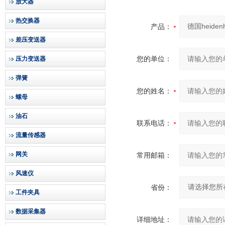
放大器
热交换器
产品：
差压变送器
您的单位：
压力变送器
弹簧
您的姓名：
螺母
油石
联系电话：
流量传感器
网关
常用邮箱：
风速仪
省份：
工件夹具
数据采集器
详细地址：