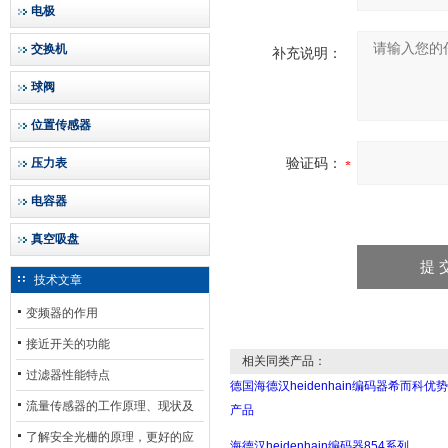
电极
交换机
补充说明：
球阀
位置传感器
验证码：
压力表
电容器
真空吸盘
技术文章
变频器的作用
接近开关的功能
相关同类产品：
过滤器性能特点
德国海德汉heidenhain编码器希而科优势
流量传感器的工作原理、现状及
产品
其发展前景
了解安全光栅的原理，更好的应
海德汉heidenhain编码器854系列