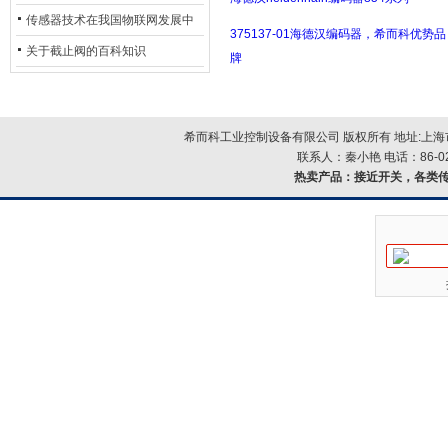
用安全光栅
传感器技术在我国物联网发展中
375137-01海德汉编码器，希而科优势品
的地位*
关于截止阀的百科知识
牌
希而科工业控制设备有限公司 版权所有 地址:上海市浦
联系人：秦小艳 电话：86-021-
热卖产品：
接近开关，各类