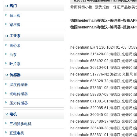
816317-04德国heidenhain海德汉
阀门
希而科秦小艳--强势报价---保证产品物美
截止阀
德国heidenhain海德汉~编码器~报价AP
减压阀
德国heidenhain海德汉~编码器~报价AP
工业泵
离心泵
heidenhain ERN 130 1024 01 -03 
heidenhain 315420-03 海德汉 光栅尺
油泵
heidenhain 658492-02 海德汉 光栅尺
叶片泵
heidenhain 369104-01 海德汉 光栅尺
heidenhain 517776-N2 海德汉 光栅尺
传感器
heidenhain 635328-73 海德汉 光栅尺
温度传感器
heidenhain 573661-05 海德汉 光栅尺
光电传感器
heidenhain 598867-08 海德汉 光栅尺
heidenhain 671081-01 海德汉 光栅尺
压力传感器
heidenhain 329985-61 海德汉 光栅尺
电机
heidenhain 360645-05 海德汉 光栅尺
heidenhain 385480-37 海德汉 光栅尺
三相异步电机
heidenhain 385480-38 海德汉 光栅尺
直流电机
heidenhain 533631-01 海德汉 光栅尺