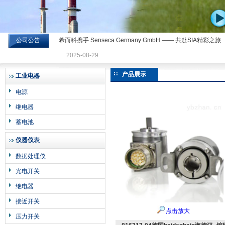
公司公告
希而科携手 Senseca Germany GmbH —— 共赴SIA精彩之旅
希而科工业控制设备有限公司
2025-08-29
产品展示
工业电器
电源
继电器
蓄电池
仪器仪表
数据处理仪
光电开关
继电器
接近开关
点击放大
压力开关