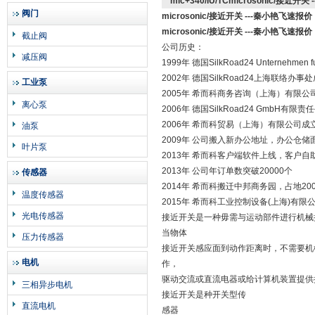
mic+340/IU/TCmicrosonic/接近开
阀门
microsonic/接近开关 ---秦小艳飞速报价
microsonic/接近开关 ---秦小艳飞速报价
截止阀
公司历史：
减压阀
1999年 德国SilkRoad24 Unternehmen fu
2002年 德国SilkRoad24上海联络办事
工业泵
2005年 希而科商务咨询（上海）有限公
离心泵
2006年 德国SilkRoad24 GmbH有
2006年 希而科贸易（上海）有限公司成
油泵
2009年 公司搬入新办公地址，办公仓
叶片泵
2013年 希而科客户端软件上线，客户
2013年 公司年订单数突破20000个
传感器
2014年 希而科搬迁中邦商务园，占地20
温度传感器
2015年 希而科工业控制设备(上海)有
光电传感器
接近开关是一种毋需与运动部件进行机械
当物体
压力传感器
接近开关感应面到动作距离时，不需要机
电机
作，
驱动交流或直流电器或给计算机装置提供
三相异步电机
接近开关是种开关型传
直流电机
感器