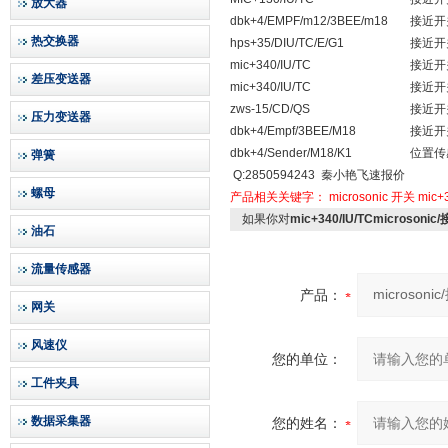
放大器
dbk+4/EMPF/m12/3BEE/m18
接近开
热交换器
hps+35/DIU/TC/E/G1
接近开
mic+340/IU/TC
接近开
差压变送器
mic+340/IU/TC
接近开
zws-15/CD/QS
接近开
压力变送器
dbk+4/Empf/3BEE/M18
接近开
dbk+4/Sender/M18/K1
位置传
弹簧
Q:2850594243 秦小艳飞速报价
螺母
产品相关关键字：
microsonic
开关
mic+
如果你对
mic+340/IU/TCmicroso
油石
流量传感器
产品：
网关
风速仪
您的单位：
工件夹具
数据采集器
您的姓名：