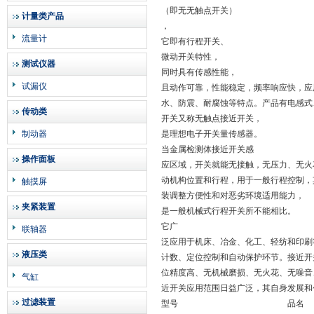
（即无无触点开关）
计量类产品
，
流量计
它即有行程开关、
微动开关特性，
测试仪器
同时具有传感性能，
试漏仪
且动作可靠，性能稳定，频率响应快，应
水、防震、耐腐蚀等特点。产品有电感式
传动类
开关又称无触点接近开关，
制动器
是理想电子开关量传感器。
当金属检测体接近开关感
操作面板
应区域，开关就能无接触，无压力、无火
动机构位置和行程，用于一般行程控制，
触摸屏
装调整方便性和对恶劣环境适用能力，
夹紧装置
是一般机械式行程开关所不能相比。
它广
联轴器
泛应用于机床、冶金、化工、轻纺和印刷
液压类
计数、定位控制和自动保护环节。接近开
位精度高、无机械磨损、无火花、无噪音
气缸
近开关应用范围日益广泛，其自身发展和
过滤装置
型号
品名