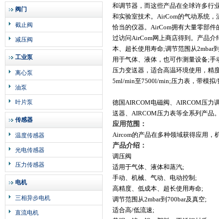
和调节器，而这些产品在全球许多行
阀门
和实验室技术。
AirCom的气动系
截止阀
恰当的仪器。AirCom拥有大量零
过访问AirCom网上商店得到。产品
减压阀
本、超长使用寿命;调节范围从2mbar
工业泵
用于气体、液体，也可作测量设备;手动或
压力变送器，适合高温环境使用，精度0.1
离心泵
5ml/min至7500l/min;压力
油泵
叶片泵
德国AIRCOM电磁阀、AIRCOM压力
送器、AIRCOM压力表等全系列产品
传感器
应用范围：
Aircom的产品在多种领域获得应
温度传感器
产品介绍：
光电传感器
调压阀
压力传感器
适用于气体、液体和蒸汽;
手动、机械、气动、电动控制;
电机
高精度、低成本、超长使用寿命;
三相异步电机
调节范围从2mbar到700bar及真空;
适合高/低流速;
直流电机