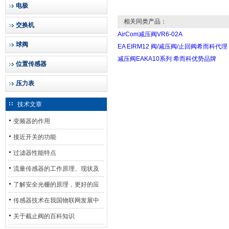
电极
相关同类产品：
交换机
AirCom减压阀VR6-02A
球阀
EA EIRM12 阀/减压阀/止回阀希而科代理
减压阀EAKA10系列 希而科优势品牌
位置传感器
压力表
技术文章
变频器的作用
接近开关的功能
过滤器性能特点
流量传感器的工作原理、现状及
其发展前景
了解安全光栅的原理，更好的应
用安全光栅
传感器技术在我国物联网发展中
的地位*
关于截止阀的百科知识