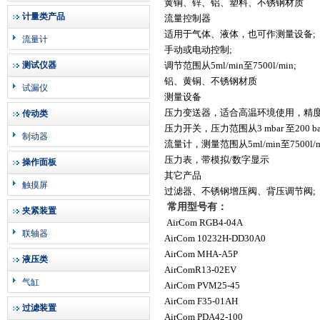
黄铜、锌、铝、塑料、不锈钢材质
计量类产品
流量控制器
适用于气体、液体，也可作测量设备;
流量计
手动或电动控制;
测试仪器
调节范围从5ml/min至7500l/min;
铝、黄铜、不锈钢材质
试漏仪
测量设备
压力变送器，适合高温环境使用，精度0
传动类
压力开关，压力范围从3 mbar 至200 
制动器
流量计，测量范围从5ml/min至7500l/m
压力表，带模拟/数字显示
操作面板
其它产品
触摸屏
过滤器、不锈钢增压阀、背压调节阀;
常用型号有：
夹紧装置
AirCom RGB4-04A
联轴器
AirCom 10232H-DD30A0
AirCom MHA-A5P
液压类
AirComR13-02EV
气缸
AirCom PVM25-45
AirCom F35-01AH
过滤装置
AirCom PDA42-100