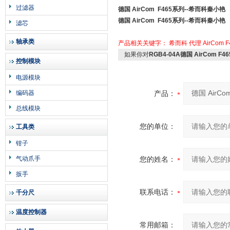
过滤器
德国 AirCom F465系列--希而科秦小艳
德国 AirCom F465系列--希而科秦小艳
滤芯
轴承类
产品相关关键字：
希而科
代理
AirCom
F
如果你对
RGB4-04A德国 AirCom 
控制模块
电源模块
编码器
产品：
总线模块
您的单位：
工具类
钳子
气动爪手
您的姓名：
扳手
联系电话：
千分尺
温度控制器
常用邮箱：