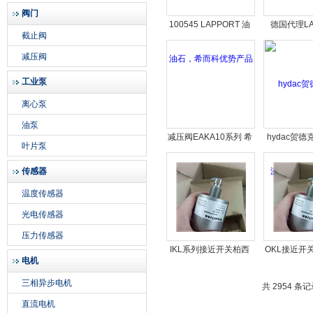
阀门
100545 LAPPORT 油
德国代理LA
截止阀
石，希而科优势产品
100421 
减压阀
工业泵
离心泵
油泵
减压阀EAKA10系列 希
hydac贺德
叶片泵
而科优势品牌
器希而科
传感器
温度传感器
光电传感器
压力传感器
IKL系列接近开关柏西
OKL接近开关Pr
电机
铁龙
柏西
三相异步电机
共 2954 条记
直流电机