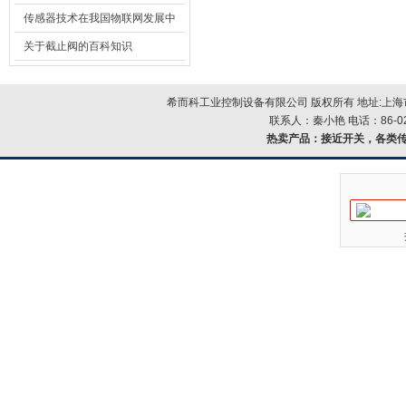
用安全光栅
传感器技术在我国物联网发展中
的地位*
关于截止阀的百科知识
希而科工业控制设备有限公司 版权所有 地址:上海市浦
联系人：秦小艳 电话：86-021-
热卖产品：
接近开关，各类