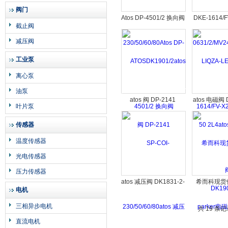
阀门
Atos DP-4501/2 换向阀
DKE-1614/
截止阀
DN10
减压阀
工业泵
离心泵
油泵
atos 阀 DP-2141
atos 电磁阀 
叶片泵
传感器
温度传感器
光电传感器
压力传感器
atos 减压阀 DK1831-2-
希而科现货
电机
A31
parker
三相异步电机
D1FBE02KC
共 19 条
数量：
直流电机