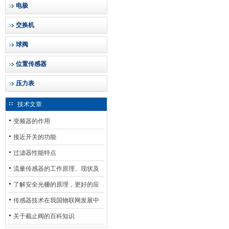
电极
交换机
球阀
位置传感器
压力表
技术文章
变频器的作用
接近开关的功能
过滤器性能特点
流量传感器的工作原理、现状及
其发展前景
了解安全光栅的原理，更好的应
用安全光栅
传感器技术在我国物联网发展中
的地位*
关于截止阀的百科知识