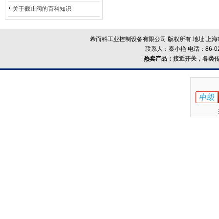
的地位*
关于截止阀的百科知识
希而科工业控制设备有限公司 版权所有 地址:上海市浦
联系人：秦小艳 电话：86-021-
热卖产品：
接近开关，各类